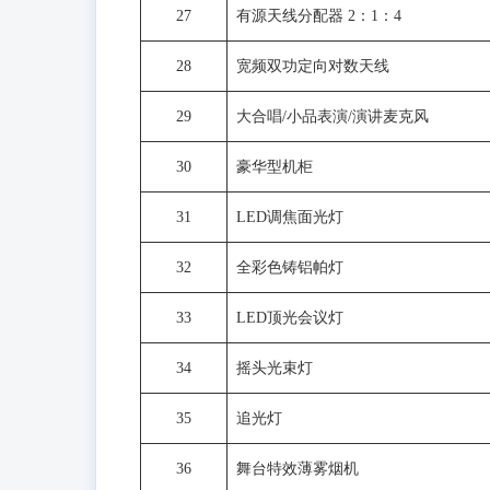
27
有源天线分配器 2：1：4
28
宽频双功定向对数天线
29
大合唱/小品表演/演讲麦克风
30
豪华型机柜
31
LED调焦面光灯
32
全彩色铸铝帕灯
33
LED顶光会议灯
34
摇头光束灯
35
追光灯
36
舞台特效薄雾烟机